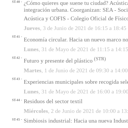
-
¿Cómo quieres que suene tu ciudad? Acústica
ST-40
integración urbana. Coorganizan: SEA - Soc
Acústica y COFIS - Colegio Oficial de Físi
Jueves
, 3 de Junio de 2021 de 16:15 a 18:4
-
ST-41
Economía circular. Hacia un nuevo marco n
Lunes
, 31 de Mayo de 2021 de 11:15 a 14:1
-
ST-42
(STR)
Futuro y presente del plástico
Martes
, 1 de Junio de 2021 de 09:30 a 14:0
-
ST-43
Experiencias municipales sobre recogida sel
Lunes
, 31 de Mayo de 2021 de 16:00 a 19:0
-
Residuos del sector textil
ST-44
Miércoles
, 2 de Junio de 2021 de 10:00 a 1
-
Simbiosis industrial: Hacia una nueva Industr
ST-45