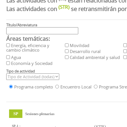
Las actividades con
están relacionadas con
(STR)
Las actividades con
se retransmitirán po
Título/Abreviatura
Áreas temáticas:
Energía, eficiencia y
Movilidad
cambio climático
Desarrollo rural
Agua
Calidad ambiental y salud
Economía y Sociedad
Tipo de actividad
Programa completo
Encuentro Local
Programa Str
SP
Sesiones plenarias
-
SP-1
(STR)